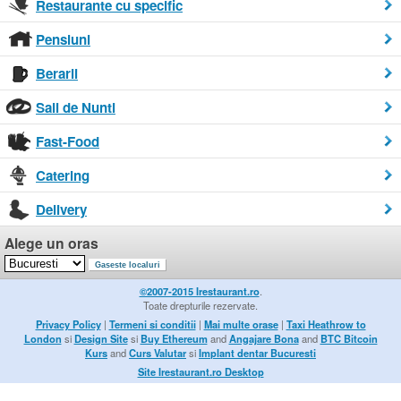
Restaurante cu specific
Pensiuni
Berarii
Sali de Nunti
Fast-Food
Catering
Delivery
Alege un oras
©2007-2015 Irestaurant.ro
.
Toate drepturile rezervate.
Privacy Policy
|
Termeni si conditii
|
Mai multe orase
|
Taxi Heathrow to
London
si
Design Site
si
Buy Ethereum
and
Angajare Bona
and
BTC Bitcoin
Kurs
and
Curs Valutar
si
Implant dentar Bucuresti
Site Irestaurant.ro Desktop