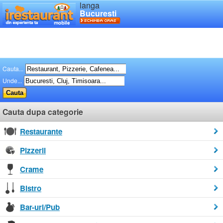
langa
Bucuresti
Cauta...
Unde...
Cauta dupa categorie
Restaurante
Pizzerii
Crame
Bistro
Bar-uri/Pub