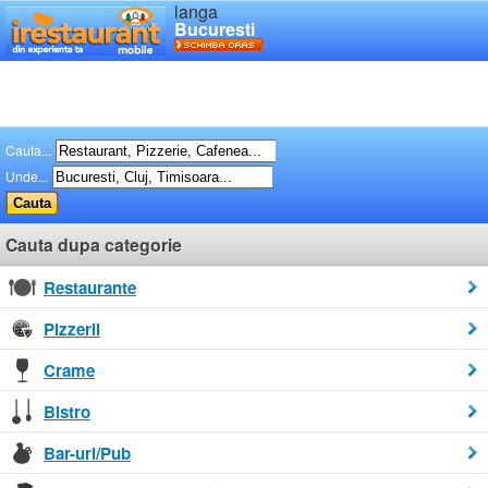
langa
Bucuresti
Cauta...
Unde...
Cauta dupa categorie
Restaurante
Pizzerii
Crame
Bistro
Bar-uri/Pub