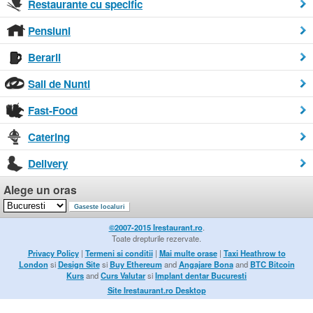
Restaurante cu specific
Pensiuni
Berarii
Sali de Nunti
Fast-Food
Catering
Delivery
Alege un oras
©2007-2015 Irestaurant.ro
.
Toate drepturile rezervate.
Privacy Policy
|
Termeni si conditii
|
Mai multe orase
|
Taxi Heathrow to
London
si
Design Site
si
Buy Ethereum
and
Angajare Bona
and
BTC Bitcoin
Kurs
and
Curs Valutar
si
Implant dentar Bucuresti
Site Irestaurant.ro Desktop