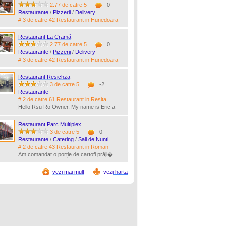
2.77 de catre 5
0
Restaurante
/
Pizzerii
/
Delivery
# 3 de catre 42 Restaurant in Hunedoara
Restaurant La Cramă
2.77 de catre 5
0
Restaurante
/
Pizzerii
/
Delivery
# 3 de catre 42 Restaurant in Hunedoara
Restaurant Resichza
3 de catre 5
-2
Restaurante
# 2 de catre 61 Restaurant in Resita
Hello Rsu Ro Owner, My name is Eric a
Restaurant Parc Multiplex
3 de catre 5
0
Restaurante
/
Catering
/
Sali de Nunti
# 2 de catre 43 Restaurant in Roman
Am comandat o porție de cartofi prăji�
vezi mai mult
vezi harta