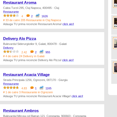
Restaurant Aroma
Calea Turzii 295, Cluj Napoca, 400495 - Cluj
Restaurante
4
2
1626
# 33 de catre 205 Restaurante in Cluj Napoca
Adauga TU prima recenzie Restaurant Aroma!
click aici!
Delivery Alo Pizza
Bulevardul Siderurgistilor 9, Galati, 800478 - Galati
Delivery
2.42
2
955
# 4 de catre 24 Delivery in Galati
Adauga TU prima recenzie Delivery Alo Pizza!
click aici!
Restaurant Acacia Village
Strada Principala 1256, Ogrezeni, 087170 - Giurgiu
Restaurante
4.83
1
1165
# 1 de catre 3 Restaurante in Ogrezeni
Adauga TU prima recenzie Restaurant Acacia Village!
click aici!
Restaurant Ambros
Bulevardul Mircea cel Batran 121, Constanta, 900663 - Constanta