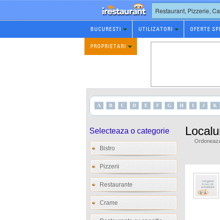
Rezervare
BUCURESTI
UTILIZATORI
OFERTE SP
Restaurant
PROPRIETARI
A
B
C
D
E
F
G
H
I
J
K
Localur
Selecteaza o categorie
Ordoneaza 
Bistro
Pizzerii
Restaurante
Crame