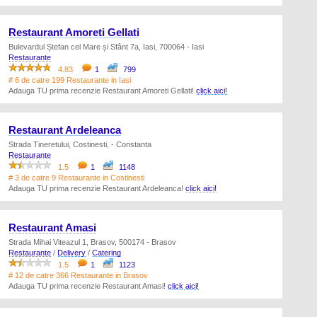
Restaurant Amoreti Gellati
Bulevardul Ștefan cel Mare și Sfânt 7a, Iasi, 700064 - Iasi
Restaurante
4.83
1
799
# 6 de catre 199 Restaurante in Iasi
Adauga TU prima recenzie Restaurant Amoreti Gellati!
click aici!
Restaurant Ardeleanca
Strada Tineretului, Costinesti, - Constanta
Restaurante
1.5
1
1148
# 3 de catre 9 Restaurante in Costinesti
Adauga TU prima recenzie Restaurant Ardeleanca!
click aici!
Restaurant Amasi
Strada Mihai Viteazul 1, Brasov, 500174 - Brasov
Restaurante
/
Delivery
/
Catering
1.5
1
1123
# 12 de catre 366 Restaurante in Brasov
Adauga TU prima recenzie Restaurant Amasi!
click aici!