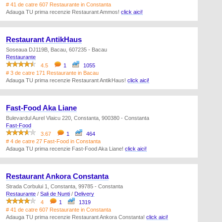
# 41 de catre 607 Restaurante in Constanta
Adauga TU prima recenzie Restaurant Ammos!
click aici!
Restaurant AntikHaus
Soseaua DJ119B, Bacau, 607235 - Bacau
Restaurante
4.5
1
1055
# 3 de catre 171 Restaurante in Bacau
Adauga TU prima recenzie Restaurant AntikHaus!
click aici!
Fast-Food Aka Liane
Bulevardul Aurel Vlaicu 220, Constanta, 900380 - Constanta
Fast-Food
3.67
1
464
# 4 de catre 27 Fast-Food in Constanta
Adauga TU prima recenzie Fast-Food Aka Liane!
click aici!
Restaurant Ankora Constanta
Strada Corbului 1, Constanta, 99785 - Constanta
Restaurante
/
Sali de Nunti
/
Delivery
4
1
1319
# 41 de catre 607 Restaurante in Constanta
Adauga TU prima recenzie Restaurant Ankora Constanta!
click aici!