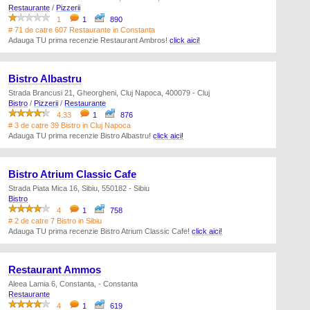
Restaurante
/
Pizzerii
1
1
890
# 71 de catre 607 Restaurante in Constanta
Adauga TU prima recenzie Restaurant Ambros!
click aici!
Bistro Albastru
Strada Brancusi 21, Gheorgheni, Cluj Napoca, 400079 - Cluj
Bistro
/
Pizzerii
/
Restaurante
4.33
1
876
# 3 de catre 39 Bistro in Cluj Napoca
Adauga TU prima recenzie Bistro Albastru!
click aici!
Bistro Atrium Classic Cafe
Strada Piata Mica 16, Sibiu, 550182 - Sibiu
Bistro
4
1
758
# 2 de catre 7 Bistro in Sibiu
Adauga TU prima recenzie Bistro Atrium Classic Cafe!
click aici!
Restaurant Ammos
Aleea Lamia 6, Constanta, - Constanta
Restaurante
4
1
619