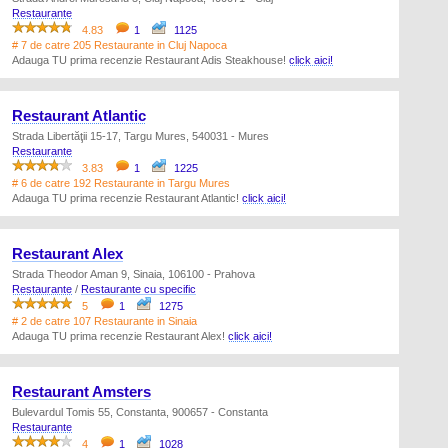
Restaurante
4.83
1
1125
# 7 de catre 205 Restaurante in Cluj Napoca
Adauga TU prima recenzie Restaurant Adis Steakhouse!
click aici!
Restaurant Atlantic
Strada Libertăţii 15-17, Targu Mures, 540031 - Mures
Restaurante
3.83
1
1225
# 6 de catre 192 Restaurante in Targu Mures
Adauga TU prima recenzie Restaurant Atlantic!
click aici!
Restaurant Alex
Strada Theodor Aman 9, Sinaia, 106100 - Prahova
Restaurante
/
Restaurante cu specific
5
1
1275
# 2 de catre 107 Restaurante in Sinaia
Adauga TU prima recenzie Restaurant Alex!
click aici!
Restaurant Amsters
Bulevardul Tomis 55, Constanta, 900657 - Constanta
Restaurante
4
1
1028