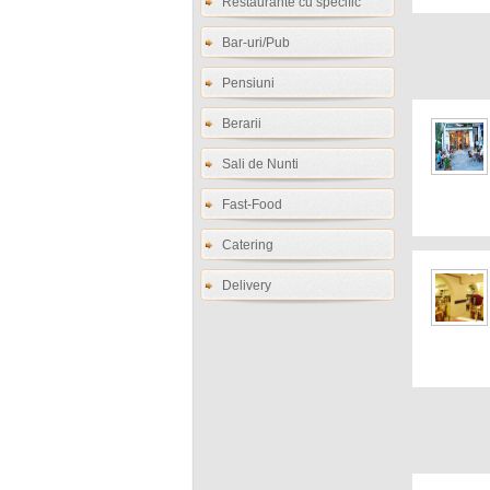
Restaurante cu specific
Bar-uri/Pub
Pensiuni
Berarii
Sali de Nunti
Fast-Food
Catering
Delivery