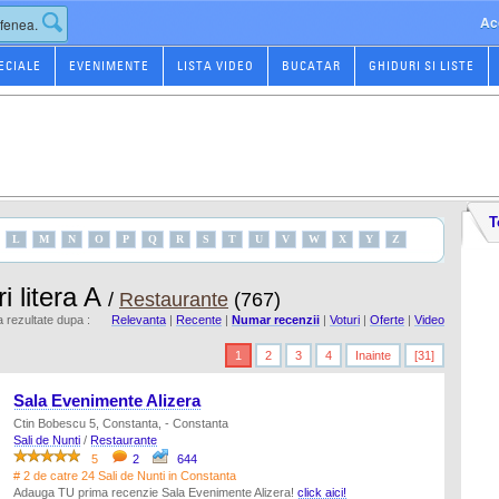
Ac
ECIALE
EVENIMENTE
LISTA VIDEO
BUCATAR
GHIDURI SI LISTE
T
L
M
N
O
P
Q
R
S
T
U
V
W
X
Y
Z
i litera A
/
Restaurante
(767)
rezultate dupa :
Relevanta
|
Recente
|
Numar recenzii
|
Voturi
|
Oferte
|
Video
1
2
3
4
Inainte
[31]
Sala Evenimente Alizera
Ctin Bobescu 5, Constanta, - Constanta
Sali de Nunti
/
Restaurante
5
2
644
# 2 de catre 24 Sali de Nunti in Constanta
Adauga TU prima recenzie Sala Evenimente Alizera!
click aici!