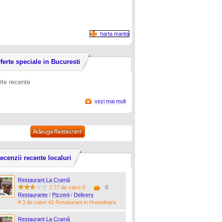
harta marita
ferte speciale in Bucuresti
rte recente
vezi mai mult
ecenzii recente localuri
Restaurant La Cramă
2.77 de catre 5
0
Restaurante
/
Pizzerii
/
Delivery
# 3 de catre 42 Restaurant in Hunedoara
Restaurant La Cramă