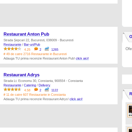
Restaurant Anton Pub
O
Strada Șepcari 22, Bucuresti, 038009 - Bucuresti
Restaurante
/
Bar-uri/Pub
Ofe
4.25
2
1265
# 49 de catre 2716 Restaurante in Bucuresti
Adauga TU prima recenzie Restaurant Anton Pub!
click aici!
Restaurant Adrys
Strada Lt. Economu 30, Constanta, 900554 - Constanta
Restaurante
/
Catering
/
Delivery
4.58
2
1122
R
# 11 de catre 607 Restaurante in Constanta
Adauga TU prima recenzie Restaurant Adrys!
click aici!