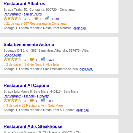
Restaurant Albatros
Strada Traian 52, Constanta, 900720 - Constanta
Restaurante
/
Sali de Nunti
4.17
1
1230
# 21 de catre 607 Restaurante in Constanta
Adauga TU prima recenzie Restaurant Albatros!
click aici!
Sala Evenimente Astoria
Soseaua DN 1 Km 387, Santimbru, Alba Iulia, 517675 - Alba
Sali de Nunti
4
1
1427
# 2 de catre 4 Sali de Nunti in Alba Iulia
Adauga TU prima recenzie Sala Evenimente Astoria!
click aici!
Restaurant Al Capone
Strada Iuliu Maniu 8, Satu Mare, 440115 - Satu Mare
Restaurante
/
Pizzerii
/
Delivery
4
1
1098
# 3 de catre 33 Restaurante in Satu Mare
Adauga TU prima recenzie Restaurant Al Capone!
click aici!
Restaurant Adis Steakhouse
Strada Andrei Muresanu 5, Cluj Napoca, 400071 - Cluj