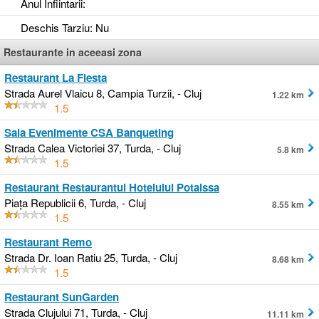
Anul Infiintarii
:
Deschis Tarziu
: Nu
Restaurante in aceeasi zona
Restaurant La Fiesta
Strada Aurel Vlaicu 8, Campia Turzii, - Cluj
1.22 km
1.5
Sala Evenimente CSA Banqueting
Strada Calea Victoriei 37, Turda, - Cluj
5.8 km
1.5
Restaurant Restaurantul Hotelului Potaissa
Piața Republicii 6, Turda, - Cluj
8.55 km
1.5
Restaurant Remo
Strada Dr. Ioan Ratiu 25, Turda, - Cluj
8.68 km
1.5
Restaurant SunGarden
Strada Clujului 71, Turda, - Cluj
11.11 km