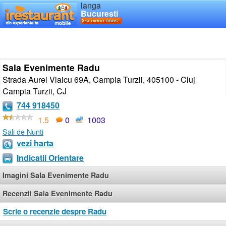
langa
Bucuresti
Sala Evenimente Radu
Strada Aurel Vlaicu 69A, Campia Turzii, 405100 - Cluj
Campia Turzii
,
CJ
744 918450
1.5
0
1003
Sali de Nunti
vezi harta
Indicatii Orientare
Imagini Sala Evenimente Radu
Recenzii Sala Evenimente Radu
Scrie o recenzie despre Radu