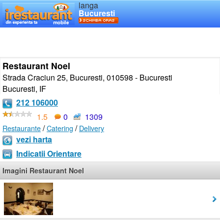
langa
Bucuresti
Restaurant Noel
Strada Craciun 25, Bucuresti, 010598 - Bucuresti
Bucuresti
,
IF
212 106000
1.5
0
1309
/
/
Restaurante
Catering
Delivery
vezi harta
Indicatii Orientare
Imagini Restaurant Noel