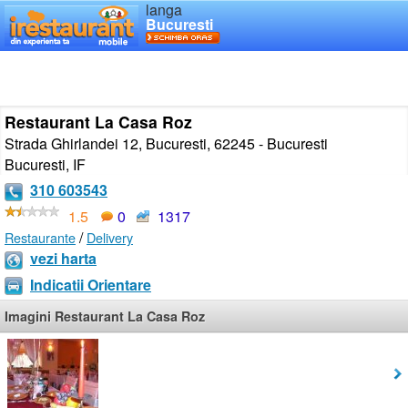
langa
Bucuresti
Restaurant La Casa Roz
Strada Ghirlandei 12, Bucuresti, 62245 - Bucuresti
Bucuresti
,
IF
310 603543
1.5
0
1317
/
Restaurante
Delivery
vezi harta
Indicatii Orientare
Imagini Restaurant La Casa Roz