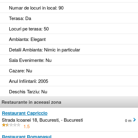
Numar de locuri in local
: 90
Terasa
: Da
Locuri pe terasa
: 50
Ambianta
: Elegant
Detalii Ambianta
: Nimic in particular
Sala Evenimente
: Nu
Cazare
: Nu
Anul Infiintarii
: 2005
Deschis Tarziu
: Nu
Restaurante in aceeasi zona
Restaurant Capriccio
Strada Icoanei 18, Bucuresti, - Bucuresti
0 m
1.5
Restaurant Romanasul