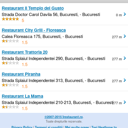
Restaurant Il Tempio del Gusto
Strada Doctor Carol Davila 56, Bucuresti, - Bucuresti
0 m
5
Restaurant City Grill - Floreasca
Calea Floreasca 175, Bucuresti, - Bucuresti
277 m
1.5
Restaurant Trattoria 20
Strada Splaiul Independentei 290, Bucuresti, - Bucuresti
277 m
1.5
Restaurant Piranha
Strada Splaiul Independentei 313, Bucuresti, - Bucuresti
277 m
1.5
Restaurant La Mama
Strada Splaiul Independentei 210-213, Bucuresti, - Bucuresti
277 m
1.5
©2007-2015 Irestaurant.ro
.
Toate drepturile rezervate.
Privacy Policy
|
Termeni si conditii
|
Mai multe orase
|
Taxi Heathrow to