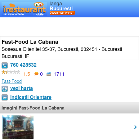
langa
Bucuresti
Fast-Food La Cabana
Soseaua Oltenitei 35-37, Bucuresti, 032451 - Bucuresti
Bucuresti
,
IF
760 428532
1.5
0
1711
Fast-Food
vezi harta
Indicatii Orientare
Imagini Fast-Food La Cabana