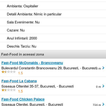
Ambianta
: Ospitalier
Detalii Ambianta
: Nimic in particular
Sala Evenimente
: Nu
Cazare
: Nu
Anul Infiintarii
: 2000
Deschis Tarziu
: Nu
Fast-Food in aceeasi zona
Fast-Food McDonalds - Brancoveanu
Bulevardul Constantin Brancoveanu 29, Bucuresti, - Bucuresti
0 m
1.5
Fast-Food La Cabana
Soseaua Oltenitei 35-37, Bucuresti, - Bucuresti
0 m
1.5
Fast-Food Chicken Palace
Soseaua Olenitei, Bucuresti, - Bucuresti
724 m