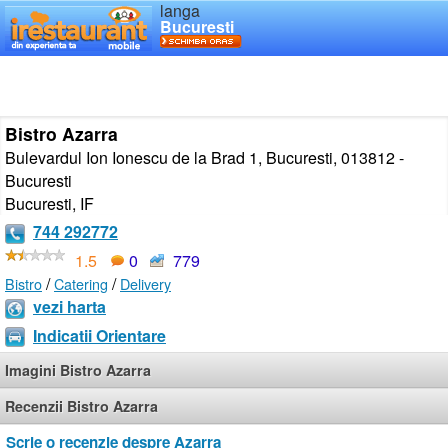
langa
Bucuresti
Bistro Azarra
Bulevardul Ion Ionescu de la Brad 1, Bucuresti, 013812 -
Bucuresti
Bucuresti
,
IF
744 292772
1.5
0
779
/
/
Bistro
Catering
Delivery
vezi harta
Indicatii Orientare
Imagini Bistro Azarra
Recenzii Bistro Azarra
Scrie o recenzie despre Azarra