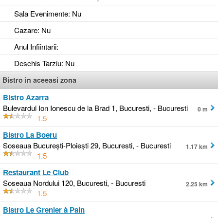
Sala Evenimente
: Nu
Cazare
: Nu
Anul Infiintarii
:
Deschis Tarziu
: Nu
Bistro in aceeasi zona
Bistro Azarra
Bulevardul Ion Ionescu de la Brad 1, Bucuresti, - Bucuresti
0 m
1.5
Bistro La Boeru
Soseaua Bucureşti-Ploieşti 29, Bucuresti, - Bucuresti
1.17 km
1.5
Restaurant Le Club
Soseaua Nordului 120, Bucuresti, - Bucuresti
2.25 km
1.5
Bistro Le Grenier à Pain