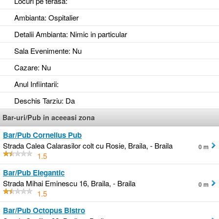
Locuri pe terasa
:
Ambianta
: Ospitalier
Detalii Ambianta
: Nimic in particular
Sala Evenimente
: Nu
Cazare
: Nu
Anul Infiintarii
:
Deschis Tarziu
: Da
Bar-uri/Pub in aceeasi zona
Bar/Pub Cornelius Pub
Strada Calea Calarasilor colt cu Rosie, Braila, - Braila
0 m
1.5
Bar/Pub Elegantic
Strada Mihai Eminescu 16, Braila, - Braila
0 m
1.5
Bar/Pub Octopus Bistro