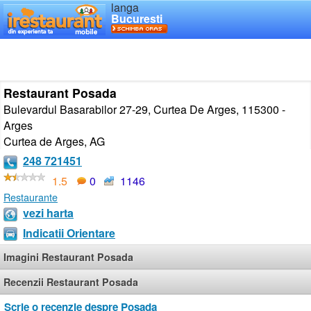
langa
Bucuresti
Restaurant Posada
Bulevardul Basarabilor 27-29, Curtea De Arges, 115300 -
Arges
Curtea de Arges
,
AG
248 721451
1.5
0
1146
Restaurante
vezi harta
Indicatii Orientare
Imagini Restaurant Posada
Recenzii Restaurant Posada
Scrie o recenzie despre Posada