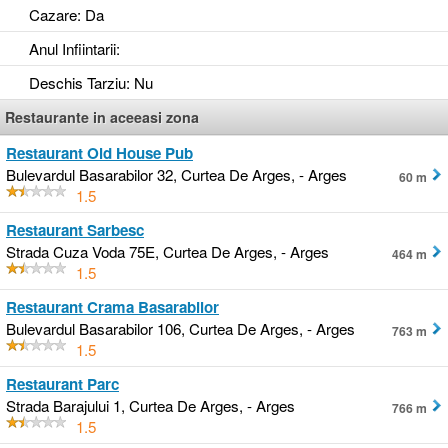
Cazare
: Da
Anul Infiintarii
:
Deschis Tarziu
: Nu
Restaurante in aceeasi zona
Restaurant Old House Pub
Bulevardul Basarabilor 32, Curtea De Arges, - Arges
60 m
1.5
Restaurant Sarbesc
Strada Cuza Voda 75E, Curtea De Arges, - Arges
464 m
1.5
Restaurant Crama Basarabilor
Bulevardul Basarabilor 106, Curtea De Arges, - Arges
763 m
1.5
Restaurant Parc
Strada Barajului 1, Curtea De Arges, - Arges
766 m
1.5