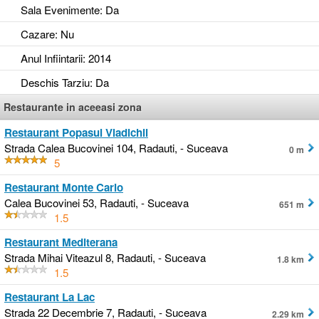
Sala Evenimente
: Da
Cazare
: Nu
Anul Infiintarii
: 2014
Deschis Tarziu
: Da
Restaurante in aceeasi zona
Restaurant Popasul Vladichii
Strada Calea Bucovinei 104, Radauti, - Suceava
0 m
5
Restaurant Monte Carlo
Calea Bucovinei 53, Radauti, - Suceava
651 m
1.5
Restaurant Mediterana
Strada Mihai Viteazul 8, Radauti, - Suceava
1.8 km
1.5
Restaurant La Lac
Strada 22 Decembrie 7, Radauti, - Suceava
2.29 km