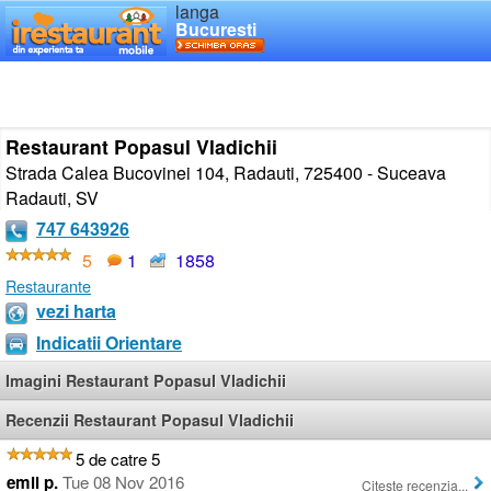
langa
Bucuresti
Restaurant Popasul Vladichii
Strada Calea Bucovinei 104, Radauti, 725400 - Suceava
Radauti
,
SV
747 643926
5
1
1858
Restaurante
vezi harta
Indicatii Orientare
Imagini Restaurant Popasul Vladichii
Recenzii Restaurant Popasul Vladichii
5 de catre 5
emil p.
Tue 08 Nov 2016
Citeste recenzia...