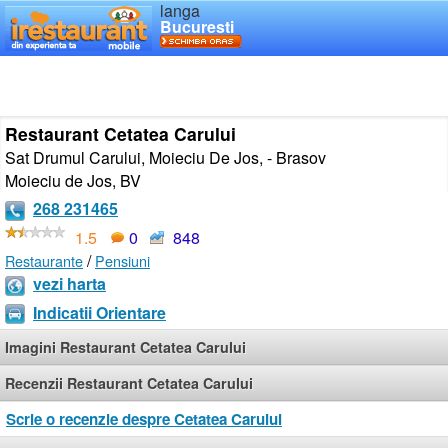
langa
Bucuresti
Restaurant Cetatea Carului
Sat Drumul Carului, Moieciu De Jos, - Brasov
Moieciu de Jos
,
BV
268 231465
1.5
0
848
/
Restaurante
Pensiuni
vezi harta
Indicatii Orientare
Imagini Restaurant Cetatea Carului
Recenzii Restaurant Cetatea Carului
Scrie o recenzie despre Cetatea Carului