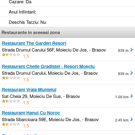
Cazare
: Da
Anul Infiintarii
:
Deschis Tarziu
: Nu
Restaurante in aceeasi zona
Restaurant The Garden Resort
Strada Drumul Carului 56F, Moieciu De Jos, - Brasov
839 m
1.5
Restaurant Cheile Gradistei - Resort Moeciu
Strada Drumul Carului, Moieciu De Jos, - Brasov
839 m
1.5
Restaurant Vraja Muntelui
Sat Cheia 29, Moieciu De Sus, - Brasov
1.08 km
1.5
Restaurant Hanul Cu Noroc
Strada Sbarcioara 59E, Moieciu De Jos, - Brasov
2.45 km
1.5