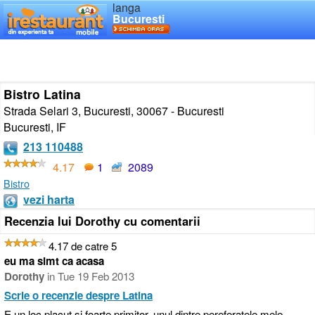
langa
Bucuresti
Bistro Latina
Strada Selari 3, Bucuresti, 30067 - Bucuresti
Bucuresti
,
IF
213 110488
4.17
1
2089
Bistro
vezi harta
Recenzia lui Dorothy cu comentarii
4.17 de catre 5
eu ma simt ca acasa
Dorothy
in
Tue 19 Feb 2013
Scrie o recenzie despre Latina
E un loc placut si foarte primitor, unul dintre pereferatele mele