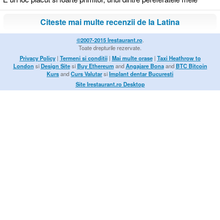
Citeste mai multe recenzii de la Latina
©2007-2015 Irestaurant.ro
.
Toate drepturile rezervate.
Privacy Policy
|
Termeni si conditii
|
Mai multe orase
|
Taxi Heathrow to
London
si
Design Site
si
Buy Ethereum
and
Angajare Bona
and
BTC Bitcoin
Kurs
and
Curs Valutar
si
Implant dentar Bucuresti
Site Irestaurant.ro Desktop