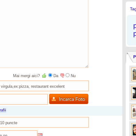
Tag
P
Mai mergi aici?
Da
Nu
afii