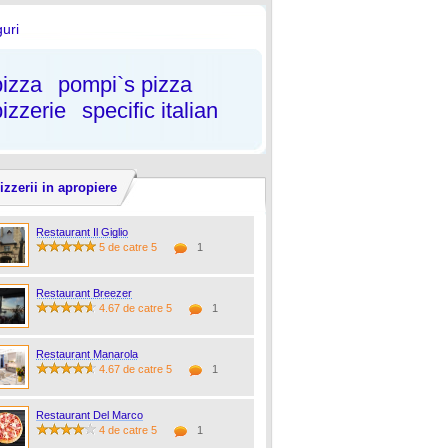
uri
pizza
pompi`s pizza
pizzerie
specific italian
izzerii in apropiere
Restaurant Il Giglio
5 de catre 5
1
Restaurant Breezer
4.67 de catre 5
1
Restaurant Manarola
4.67 de catre 5
1
Restaurant Del Marco
4 de catre 5
1