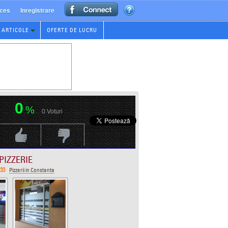
ces
Inregistrare
ARTICOLE
OFERTE DE LUCRU
0
%
0
Voturi
Vot Pozitiv
Vot Negativ
PIZZERIE
 33
Pizzerii in Constanta