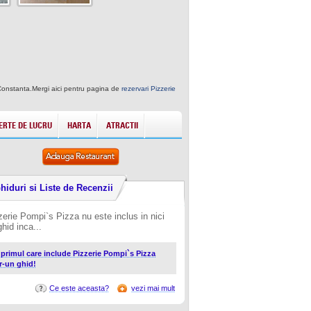
 Constanta.Mergi aici pentru pagina de
rezervari Pizzerie
ERTE DE LUCRU
HARTA
ATRACTII
hiduri si Liste de Recenzii
zerie Pompi`s Pizza nu este inclus in nici
hid inca...
i primul care include Pizzerie Pompi`s Pizza
tr-un ghid!
Ce este aceasta?
vezi mai mult