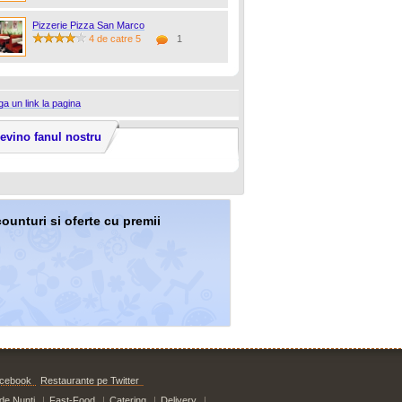
Pizzerie Pizza San Marco
4 de catre 5
1
a un link la pagina
evino fanul nostru
counturi si oferte cu premii
acebook
Restaurante pe Twitter
 de Nunti
|
Fast-Food
|
Catering
|
Delivery
|