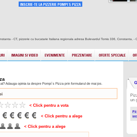
INSCRIE-TE LA PIZZERIE POMPI`S PIZZA
Constanta - CT, pizzerie cu bucatarie Italiana regionala adresa Bulevardul Tomis 336, Constanta, -
URI
IMAGINI SI VIDEO
EVENIMENTE
PREZENTARE
OFERTE SPECIALE
OF
zza
G
local? Adauga opinia ta despre Pompi`s Pizza prin formularul de mai jos.
Piz
un g
< Click pentru a vota
Fi
< Click pentru a alege
in
< Click pentru a alege