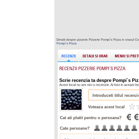
Detalii despre pizzerie Pizzerie Pompi`s Pizza in orasul 
Pompi`s Pizza
RECENZII
DETALII SI ORAR
MENIU SI PRET
RECENZII PIZZERIE POMPI`S PIZZA
Scrie recenzia ta despre Pompi`s Pi
Acest local nu are nici o recenzie. Ai fost in aceast 
Voteaza acest local
Cat ati platit pentru o persoana?
Cate persoane?