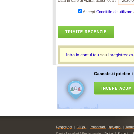
Data in care ai vizitat acest local?
Accept
Conditiile de utilizare
a
TRIMITE RECENZIE
Intra in contul tau
sau
Inregistreaza
Gaseste-ti prietenii
INCEPE ACUM
Despre noi
|
FAQs
|
Proprietari
Reclama
|
Termen
Cauta Localuri / Restaurante :
Bistro
|
Pizzerii
|