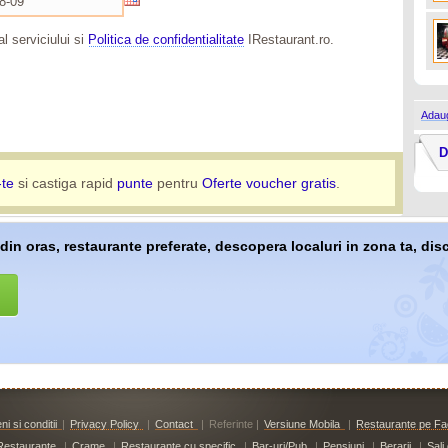
l serviciului si
Politica de confidentialitate
IRestaurant.ro.
Adaug
D
-te
si castiga rapid
punte
pentru
Oferte voucher gratis
.
 din oras, restaurante preferate, descopera localuri in zona ta, dis
i si conditii
|
Privacy Policy
|
Contact
|
Referinte |
Versiune Mobila
|
Restaurante pe F
Restaurante
|
Crame
|
Restaurante cu specific
|
Bar-uri/Pub
|
Pensiuni
|
Berarii
|
Sali