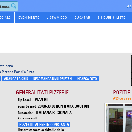
Ac
ECIALE
EVENIMENTE
LISTA VIDEO
BUCATAR
GHIDURI SI LISTE
vezi harta
e Pizzerie Pompi`s Pizza
ADAUGA LA GHID
RECOMANDA UNUI PRIETEN
INCARCA FOTO
GENERALITATI PIZZERIE
POZITIE 
# 33 de catre
PIZZERIE
Tip Local :
20,00-30,00 RON (FARA BAUTURI)
Zona de pret:
ITALIANA REGIONALA
Bucatarie :
Vezi mai mult :
PIZZERII ITALIENE IN CONSTANTA
Urmareste toate activitatile de la :