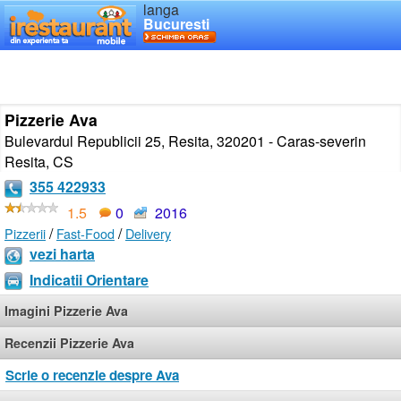
langa
Bucuresti
Pizzerie Ava
Bulevardul Republicii 25, Resita, 320201 - Caras-severin
Resita
,
CS
355 422933
1.5
0
2016
/
/
Pizzerii
Fast-Food
Delivery
vezi harta
Indicatii Orientare
Imagini Pizzerie Ava
Recenzii Pizzerie Ava
Scrie o recenzie despre Ava