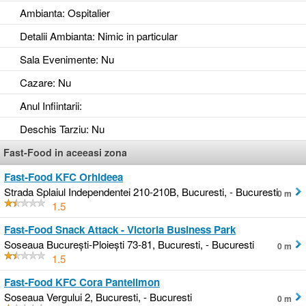
Ambianta
: Ospitalier
Detalii Ambianta
: Nimic in particular
Sala Evenimente
: Nu
Cazare
: Nu
Anul Infiintarii
:
Deschis Tarziu
: Nu
Fast-Food in aceeasi zona
Fast-Food KFC Orhideea
Strada Splaiul Independentei 210-210B, Bucuresti, - Bucuresti
0 m
1.5
Fast-Food Snack Attack - Victoria Business Park
Soseaua București-Ploiești 73-81, Bucuresti, - Bucuresti
0 m
1.5
Fast-Food KFC Cora Pantelimon
Soseaua Vergului 2, Bucuresti, - Bucuresti
0 m