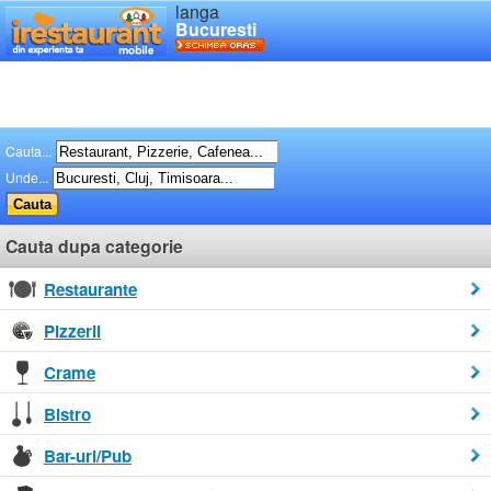
langa
Bucuresti
Cauta...
Unde...
Cauta dupa categorie
Restaurante
Pizzerii
Crame
Bistro
Bar-uri/Pub