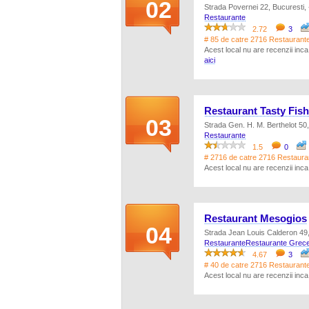
02
Strada Povernei 22, Bucuresti, 
Restaurante
2.72
3
# 85 de catre 2716 Restaurante 
Acest local nu are recenzii inc
aici
Restaurant Tasty Fish
03
Strada Gen. H. M. Berthelot 50,
Restaurante
1.5
0
# 2716 de catre 2716 Restauran
Acest local nu are recenzii inc
Restaurant Mesogios
04
Strada Jean Louis Calderon 49,
Restaurante
Restaurante Grece
4.67
3
# 40 de catre 2716 Restaurante
Acest local nu are recenzii inc