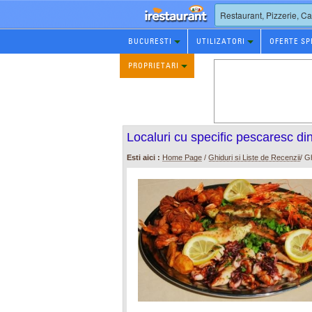
Rezervare
BUCURESTI
UTILIZATORI
OFERTE SP
Restaurant
PROPRIETARI
Localuri cu specific pescaresc di
Esti aici :
Home Page
/
Ghiduri si Liste de Recenzii
/ G