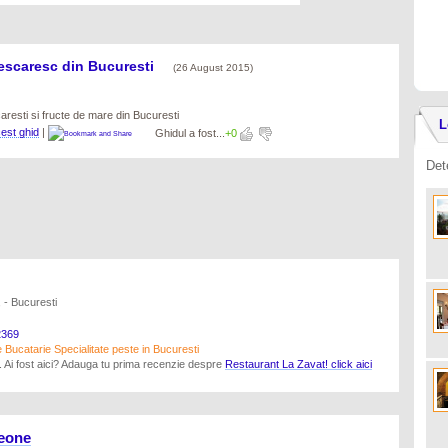
pescaresc din Bucuresti
(26 August 2015)
resti si fructe de mare din Bucuresti
L
st ghid
|
Ghidul a fost...
+0
Det
 - Bucuresti
369
Bucatarie Specialitate peste in Bucuresti
a. Ai fost aici? Adauga tu prima recenzie despre
Restaurant La Zavat! click aici
eone