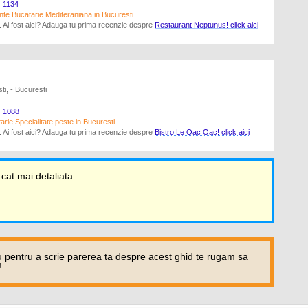
1134
te Bucatarie Mediteraniana in Bucuresti
a. Ai fost aici? Adauga tu prima recenzie despre
Restaurant Neptunus! click aici
ti, - Bucuresti
1088
arie Specialitate peste in Bucuresti
a. Ai fost aici? Adauga tu prima recenzie despre
Bistro Le Oac Oac! click aici
 cat mai detaliata
 pentru a scrie parerea ta despre acest ghid te rugam sa
!