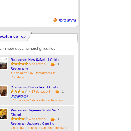
harta marita
ocaluri de Top
erminate dupa numarul ghidurilor...
Restaurant New Safari
: 1 Ghiduri
5 de catre 5
1
Restaurante
# 7 de catre 607 Restaurante in
Constanta
Restaurant Pinocchio
: 1 Ghiduri
4.17 de catre 5
1
Restaurante
# 14 de catre 199 Restaurante in Iasi
Restaurant Japonez Sushi Ya
: 1
Ghiduri
4 de catre 5
1
Restaurant Japonez
/
Catering
# 5 de catre 9 Restaurante in Timisoara