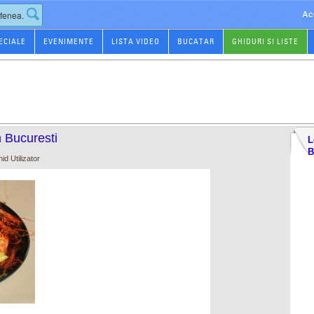
Ac
ECIALE
EVENIMENTE
LISTA VIDEO
BUCATAR
GHIDURI SI LISTE
n Bucuresti
L
B
hid Utilizator