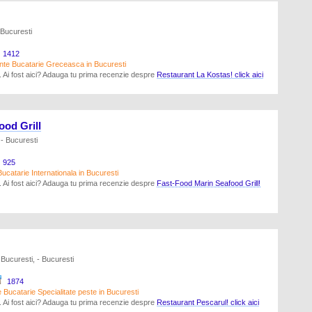
 Bucuresti
1412
nte Bucatarie Greceasca in Bucuresti
a. Ai fost aici? Adauga tu prima recenzie despre
Restaurant La Kostas! click aici
ood Grill
 - Bucuresti
925
catarie Internationala in Bucuresti
a. Ai fost aici? Adauga tu prima recenzie despre
Fast-Food Marin Seafood Grill!
Bucuresti, - Bucuresti
1874
Bucatarie Specialitate peste in Bucuresti
a. Ai fost aici? Adauga tu prima recenzie despre
Restaurant Pescarul! click aici