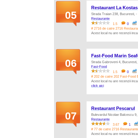
Restaurant La Kostas
05
Strada Traian 238, Bucuresti, -
Restaurante
1.5
0
# 2716 de catre 2716 Restaura
Acest local nu are recenzii inc
Fast-Food Marin Seaf
06
Strada Gabroveni 4, Bucuresti,
Fast-Food
1.5
0
# 202 de catre 202 Fast-Food Bu
Acest local nu are recenzii inc
click aici
Restaurant Pescarul
07
Bulevardul Nicolae Balcescu 9, 
Restaurante
3.67
1
# 77 de catre 2716 Restaurante 
Acest local nu are recenzii inc