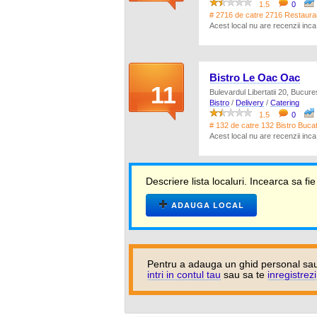
1.5
0
# 2716 de catre 2716 Restauran
Acest local nu are recenzii inc
Bistro Le Oac Oac
11
Bulevardul Libertatii 20, Bucures
Bistro
/
Delivery
/
Catering
1.5
0
# 132 de catre 132 Bistro Bucat
Acest local nu are recenzii inc
Descriere lista localuri. Incearca sa fie
ADAUGA LOCAL
Pentru a adauga un ghid personal sau
intri in contul tau
sau sa te
inregistrezi