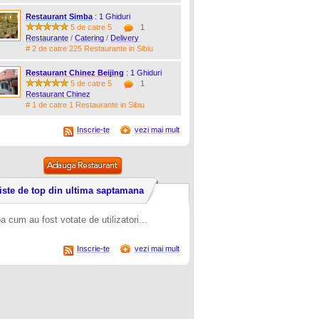
Restaurant Simba
: 1 Ghiduri
5 de catre 5
1
Restaurante
/
Catering
/
Delivery
# 2 de catre 225 Restaurante in Sibiu
Restaurant Chinez Beijing
: 1 Ghiduri
5 de catre 5
1
Restaurant Chinez
# 1 de catre 1 Restaurante in Sibiu
Inscrie-te
vezi mai mult
iste de top din ultima saptamana
a cum au fost votate de utilizatori...
Inscrie-te
vezi mai mult