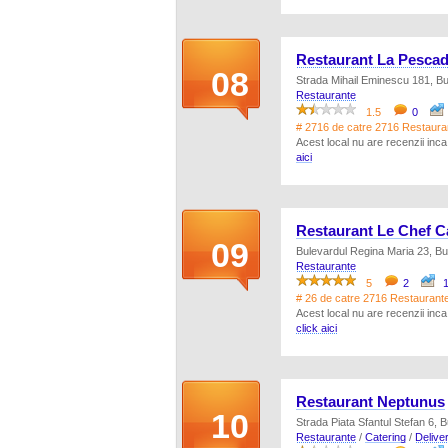
Restaurant La Pesca
08
Strada Mihail Eminescu 181, Buc
Restaurante
1.5
0
# 2716 de catre 2716 Restauran
Acest local nu are recenzii inc
aici
Restaurant Le Chef C
09
Bulevardul Regina Maria 23, Buc
Restaurante
5
2
1
# 26 de catre 2716 Restaurante 
Acest local nu are recenzii inc
click aici
Restaurant Neptunus
10
Strada Piata Sfantul Stefan 6, B
Restaurante
/
Catering
/
Delive