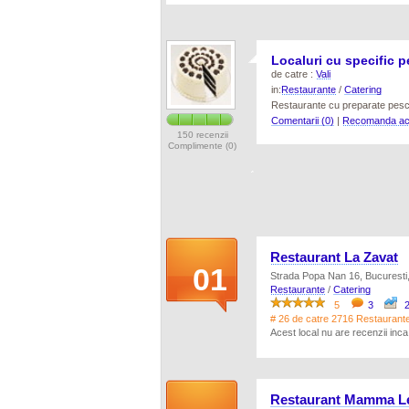
Localuri cu specific 
de catre :
Vali
in:
Restaurante
/
Catering
Restaurante cu preparate pesca
Comentarii (0)
|
Recomanda ace
150 recenzii
Complimente (0)
Restaurant La Zavat
01
Strada Popa Nan 16, Bucuresti,
Restaurante
/
Catering
5
3
2
# 26 de catre 2716 Restaurante 
Acest local nu are recenzii inc
Restaurant Mamma L