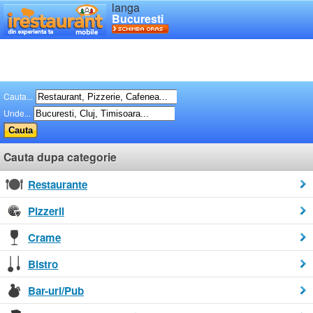
langa
Bucuresti
Cauta...
Unde...
Cauta dupa categorie
Restaurante
Pizzerii
Crame
Bistro
Bar-uri/Pub