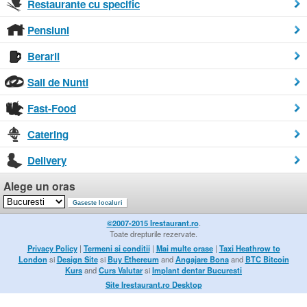
Restaurante cu specific
Pensiuni
Berarii
Sali de Nunti
Fast-Food
Catering
Delivery
Alege un oras
©2007-2015 Irestaurant.ro
.
Toate drepturile rezervate.
Privacy Policy
|
Termeni si conditii
|
Mai multe orase
|
Taxi Heathrow to
London
si
Design Site
si
Buy Ethereum
and
Angajare Bona
and
BTC Bitcoin
Kurs
and
Curs Valutar
si
Implant dentar Bucuresti
Site Irestaurant.ro Desktop