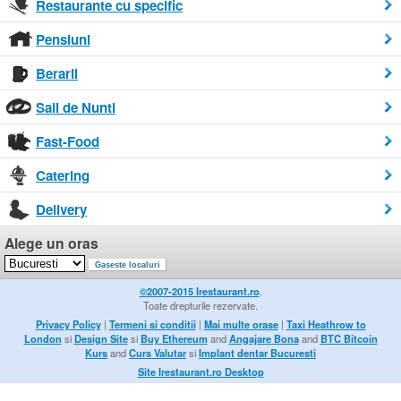
Restaurante cu specific
Pensiuni
Berarii
Sali de Nunti
Fast-Food
Catering
Delivery
Alege un oras
©2007-2015 Irestaurant.ro
.
Toate drepturile rezervate.
Privacy Policy
|
Termeni si conditii
|
Mai multe orase
|
Taxi Heathrow to
London
si
Design Site
si
Buy Ethereum
and
Angajare Bona
and
BTC Bitcoin
Kurs
and
Curs Valutar
si
Implant dentar Bucuresti
Site Irestaurant.ro Desktop