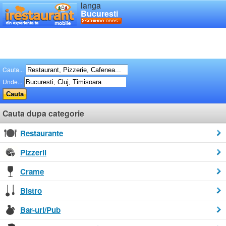
langa
Bucuresti
Cauta...
Unde...
Cauta dupa categorie
Restaurante
Pizzerii
Crame
Bistro
Bar-uri/Pub