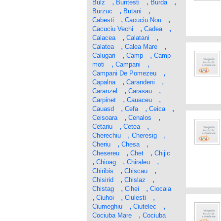
,
,
,
Bulz
Buntesti
Burda
,
,
Burzuc
Butani
,
,
Cabesti
Cacuciu Nou
,
,
Cacuciu Vechi
Cadea
,
,
Calacea
Calatani
,
,
Calatea
Calea Mare
,
,
Calugari
Camp
Camp-
,
,
moti
Campani
,
Campani De Pomezeu
,
,
Capalna
Carandeni
,
,
Caranzel
Carasau
,
,
Carpinet
Cauaceu
,
,
,
Cauasd
Cefa
Ceica
,
,
Ceisoara
Cenalos
,
,
Cetariu
Cetea
,
,
Cherechiu
Cheresig
,
,
Cheriu
Chesa
,
,
Chesereu
Chet
Chijic
,
,
,
Chioag
Chiraleu
,
,
Chiribis
Chiscau
,
,
Chisirid
Chislaz
,
,
Chistag
Cihei
Ciocaia
,
,
,
Ciuhoi
Ciulesti
,
,
Ciumeghiu
Ciutelec
,
Cociuba Mare
Cociuba