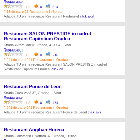
Restaurante
1.5
0
524
# 13 de catre 13 Restaurante in Borsa
Adauga TU prima recenzie Restaurant Fântânele!
click aici!
Restaurant SALON PRESTIGE in cadrul
Restaurant Capitolium Oradea
Strada Avram Iancu, Oradea, 410094 - Bihor
Restaurante
1.5
0
216
# 241 de catre 241 Restaurante in Oradea
Adauga TU prima recenzie Restaurant SALON PRESTIGE in cadrul
Restaurant Capitolium Oradea!
click aici!
Restaurant Ponce de Leon
Strada Cuza Vodă 37, Oradea, - Bihor
Restaurante
1.5
0
474
# 241 de catre 241 Restaurante in Oradea
Adauga TU prima recenzie Restaurant Ponce de Leon!
click aici!
Restaurant Angihan Horeca
Strada Constantin I. Nottara 37, Oradea, - Bihor