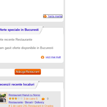
harta marita
ferte speciale in Bucuresti
rte recente Restaurante
am gasit oferte disponibile in Bucuresti
vezi mai mult
ecenzii recente localuri
Restaurant Hanul cu Noroc
3 de catre 5
0
Restaurante
/
Berarii
/
Delivery
# 1 de catre 241 Restaurant in Oradea