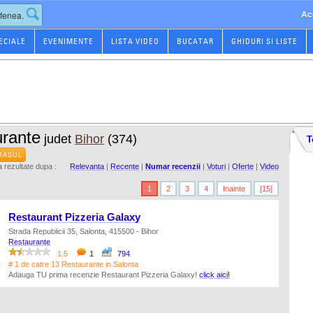
Ac
ECIALE
EVENIMENTE
LISTA VIDEO
BUCATAR
GHIDURI SI LISTE
rante
judet
Bihor
(374)
T
RASUL
rezultate dupa :
Relevanta
|
Recente
|
Numar recenzii
|
Voturi
|
Oferte
|
Video
1
2
3
4
Inainte
[15]
Restaurant Pizzeria Galaxy
Strada Republicii 35, Salonta, 415500 - Bihor
Restaurante
1.5
1
794
# 1 de catre 13 Restaurante in Salonta
Adauga TU prima recenzie Restaurant Pizzeria Galaxy!
click aici!