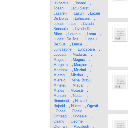
,
,
Izvoarele
Josani
,
,
Josani
Lacu Sarat
,
,
Lazareni
Lazuri
Lazuri
,
,
De Beius
Leheceni
,
,
Lelesti
Les
Livada
,
Beiusului
Livada De
,
,
,
Bihor
Loranta
Lorau
,
Lugasu De Jos
Lugasu
,
,
De Sus
Lunca
,
,
Luncasprie
Luncsoara
,
,
Lupoaia
Madaras
,
,
Magesti
Magura
,
,
Marghita
Margine
,
,
Martihaz
Meziad
,
,
Mierag
Mierlau
,
,
Miersig
Mihai Bravu
,
,
Miheleu
Misca
,
,
Mizies
Motesti
,
,
Munteni
Nadar
,
,
Nimaiesti
Niuved
,
,
Nojorid
Nucet
Ogesti
,
,
,
Olcea
Olosig
,
,
Ortiteag
Orvisele
,
,
Osand
Osorhei
,
,
Otomani
Pacalesti