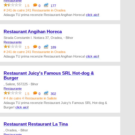
Restaurante
1.5
0
177
# 241 de catre 241 Restaurante in Oradea
Adauga TU prima recenzie Restaurant Angihan Horeca!
click aici!
Restaurant Angihan Horeca
Strada Constantin I. Nottara 37, Oradea, - Bihor
Restaurante
1.5
0
189
# 241 de catre 241 Restaurante in Oradea
Adauga TU prima recenzie Restaurant Angihan Horeca!
click aici!
Restaurant Juicy's Famous SRL Hot-dog &
Burger
, Saliste, 557225 - Bihor
Restaurante
1.5
0
302
# 4 de catre 4 Restaurante in Saliste
Adauga TU prima recenzie Restaurant Juicy's Famous SRL Hot-dog &
Burger!
click aici!
Restaurant Restaurant La Tina
, Oradea, - Bihor
Restaurante