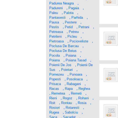
,
Padurea Neagra
,
,
Padureni
Pagaia
,
,
Paleu
Palota
,
,
Pantasesti
Parhida
,
,
Pausa
Pestere
,
,
,
Pestis
Petid
Petrani
,
,
Petreasa
Petreu
,
,
Petrileni
Picleu
,
,
Pietroasa
Pocioveliste
,
Poclusa De Barcau
,
Poclusa De Beius
,
,
Pocola
Poiana
,
,
Poiana
Poiana Tasad
,
Poienii De Jos
Poienii De
,
,
Sus
Poietari
,
,
Pomezeu
Ponoara
,
,
Popesti
Posoloaca
,
,
Prisaca
Rabagani
,
,
Racas
Rapa
Reghea
,
,
,
Remetea
Remeti
,
,
,
Rieni
Rogoz
Rohani
,
,
,
Roit
Rontau
Rosia
,
,
Rosiori
Rotaresti
,
,
Rugea
Sabolciu
,
,
Saca
Sacadat