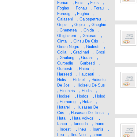
,
,
,
Ferice
Finis
Fizis
,
,
,
Foglas
Fonau
Forau
,
,
Forosig
Fughiu
,
,
Galaseni
Galospetreu
,
,
Gepis
Gepiu
Gheghie
,
,
,
Ghenetea
Ghida
,
,
Ghighiseni
Ghiorac
,
,
Ginta
Girisu De Cris
,
,
Girisu Negru
Giulesti
,
,
Goila
Gradinari
Grosi
,
,
,
Gruilung
Gurani
,
,
Gurbediu
Gurbesti
,
,
Gurbesti
Haieu
,
,
Harsesti
Haucesti
,
,
Hidis
Hidisel
Hidiselu
,
De Jos
Hidiselu De Sus
,
,
,
Hinchiris
Hodis
,
,
Hodisel
Hodos
Holod
,
,
,
Homorog
Hotar
,
Hotarel
Husasau De
,
,
Cris
Husasau De Tinca
,
,
Huta
Huta Voivozi
,
,
Ianca
Ianosda
Inand
,
,
,
,
Incesti
Ineu
Ioanis
,
,
,
Iteu
Iteu Nou
Izbuc