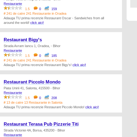
Restaurante
1.5
0
159
# 241 de catre 241 Restaurante in Oradea
Adauga TU prima recenzie Restaurant Oscar - Sandwiches from all
around the world!
click aici!
Restaurant Bigy's
Strada Avram Iancu 1, Oradea, - Bihor
Restaurante
1.5
0
185
# 241 de catre 241 Restaurante in Oradea
Adauga TU prima recenzie Restaurant Bigy's!
click aici!
Restaurant Piccolo Mondo
Piata Unirii 41, Salonta, 415500 - Bihor
Restaurante
1.5
0
208
# 13 de catre 13 Restaurante in Salonta
Adauga TU prima recenzie Restaurant Piccolo Mondo!
click aici!
Restaurant Terasa Pub Pizzerie Titi
Strada Victoriei 4A, Borsa, 435200 - Bihor
Restaurante