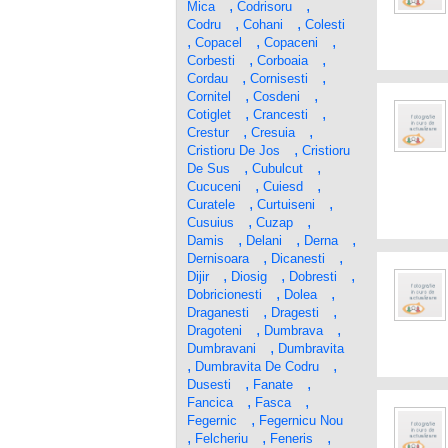
,
,
Mica
Codrisoru
,
,
Codru
Cohani
Colesti
,
,
,
Copacel
Copaceni
,
,
Corbesti
Corboaia
,
,
Cordau
Cornisesti
,
,
Cornitel
Cosdeni
,
,
Cotiglet
Crancesti
,
,
Crestur
Cresuia
,
Cristioru De Jos
Cristioru
,
,
De Sus
Cubulcut
,
,
Cucuceni
Cuiesd
,
,
Curatele
Curtuiseni
,
,
Cusuius
Cuzap
,
,
,
Damis
Delani
Derna
,
,
Dernisoara
Dicanesti
,
,
,
Dijir
Diosig
Dobresti
,
,
Dobricionesti
Dolea
,
,
Draganesti
Dragesti
,
,
Dragoteni
Dumbrava
,
Dumbravani
Dumbravita
,
,
Dumbravita De Codru
,
,
Dusesti
Fanate
,
,
Fancica
Fasca
,
Fegernic
Fegernicu Nou
,
,
,
Felcheriu
Feneris