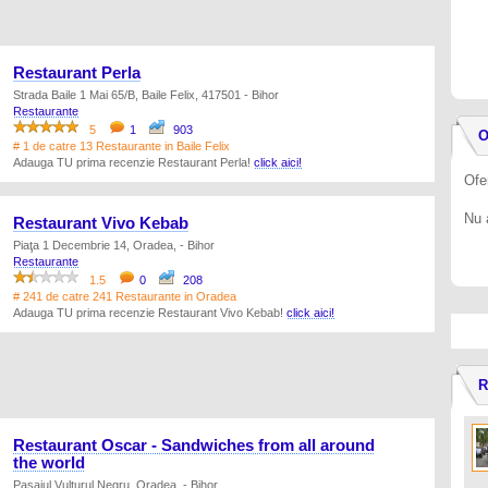
Restaurant Perla
Strada Baile 1 Mai 65/B, Baile Felix, 417501 - Bihor
Restaurante
5
1
903
O
# 1 de catre 13 Restaurante in Baile Felix
Adauga TU prima recenzie Restaurant Perla!
click aici!
Ofe
Nu 
Restaurant Vivo Kebab
Piaţa 1 Decembrie 14, Oradea, - Bihor
Restaurante
1.5
0
208
# 241 de catre 241 Restaurante in Oradea
Adauga TU prima recenzie Restaurant Vivo Kebab!
click aici!
R
Restaurant Oscar - Sandwiches from all around
the world
Pasajul Vulturul Negru, Oradea, - Bihor