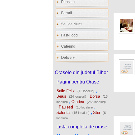
Pensiuni
Berarii
Sali de Nunti
Fast-Food
Catering
Delivery
Orasele din judetul Bihor
Pagini pentru Orase
,
Baile Felix
(13 localuri)
,
Beius
Borsa
(24 localuri)
(13
,
Oradea
localuri)
(266 localuri)
,
,
Paulesti
(10 localuri)
,
Salonta
Stei
(15 localuri)
(6
localuri)
Lista completa de orase