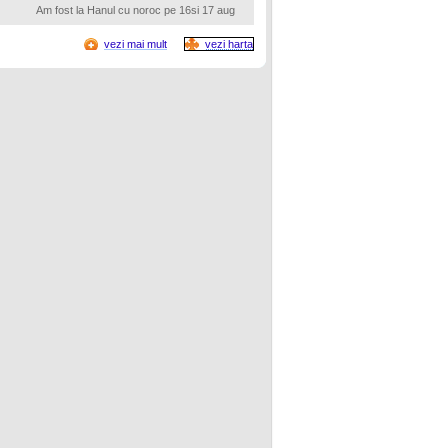
Am fost la Hanul cu noroc pe 16si 17 aug
vezi mai mult
vezi harta