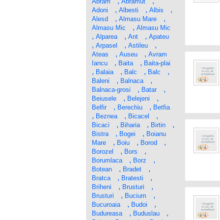
,
,
Abram
Abramut
,
,
,
Adoni
Albesti
Albis
,
,
Alesd
Almasu Mare
,
Almasu Mic
Almasu Mic
,
,
,
Alparea
Ant
Apateu
,
,
,
Arpasel
Astileu
,
,
Ateas
Auseu
Avram
,
,
Iancu
Baita
Baita-plai
,
,
,
,
Balaia
Balc
Balc
,
,
Baleni
Balnaca
,
,
Balnaca-grosi
Batar
,
,
Beiusele
Belejeni
,
,
Belfir
Berechiu
Betfia
,
,
,
Beznea
Bicacel
,
,
,
Bicaci
Biharia
Birtin
,
,
Bistra
Bogei
Boianu
,
,
,
Mare
Boiu
Borod
,
,
Borozel
Bors
,
,
Borumlaca
Borz
,
,
Botean
Bradet
,
,
Bratca
Bratesti
,
,
Briheni
Brusturi
,
,
Brusturi
Bucium
,
,
Bucuroaia
Budoi
,
,
Budureasa
Buduslau