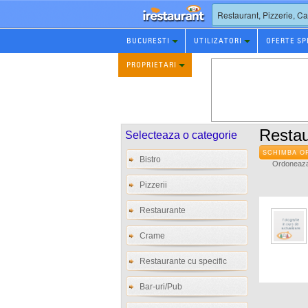
Rezervare
BUCURESTI
UTILIZATORI
OFERTE SP
Restaurant
PROPRIETARI
Restau
Selecteaza o categorie
SCHIMBA O
Bistro
Ordoneaza 
Pizzerii
Restaurante
Crame
Restaurante cu specific
Bar-uri/Pub