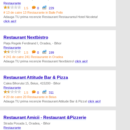
Restaurante
1.5
0
229
# 13 de catre 13 Restaurante in Baile Felix
Adauga TU prima recenzie Restaurant Restaurantul Hotel Nicoleta!
click aici!
Restaurant Nextbistro
Piața Regele Ferdinand I, Oradea, - Bihor
Restaurante
1.5
0
199
# 241 de catre 241 Restaurante in Oradea
Adauga TU prima recenzie Restaurant Nextbistro!
click aici!
Restaurant Attitude Bar & Pizza
Calea Bihorului 15, Beius, 415200 - Bihor
Restaurante
1.5
0
311
# 20 de catre 20 Restaurante in Beius
Adauga TU prima recenzie Restaurant Attitude Bar & Pizza!
click aici!
Restaurant Amicii - Restaurant &Pizzerie
Strada Posada 1, Oradea, - Bihor
Restaurante