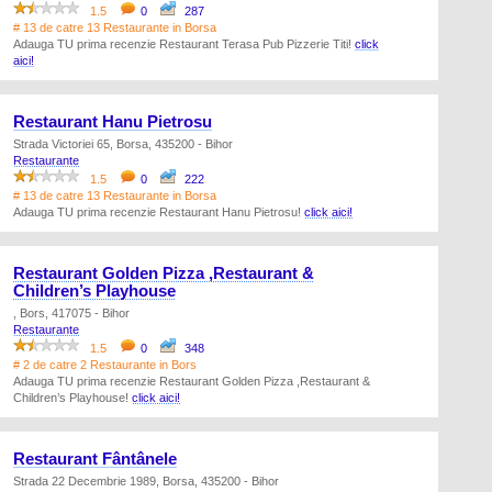
1.5
0
287
# 13 de catre 13 Restaurante in Borsa
Adauga TU prima recenzie Restaurant Terasa Pub Pizzerie Titi!
click
aici!
Restaurant Hanu Pietrosu
Strada Victoriei 65, Borsa, 435200 - Bihor
Restaurante
1.5
0
222
# 13 de catre 13 Restaurante in Borsa
Adauga TU prima recenzie Restaurant Hanu Pietrosu!
click aici!
Restaurant Golden Pizza ,Restaurant &
Children’s Playhouse
, Bors, 417075 - Bihor
Restaurante
1.5
0
348
# 2 de catre 2 Restaurante in Bors
Adauga TU prima recenzie Restaurant Golden Pizza ,Restaurant &
Children’s Playhouse!
click aici!
Restaurant Fântânele
Strada 22 Decembrie 1989, Borsa, 435200 - Bihor