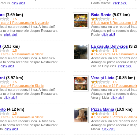
Padurii
click aici!
Grota Miresei
click aici!
are
(3.69 km)
Baia Rosie
(5.07 km)
1.5
1.5
 catre 1 Restaurante in Izvoarele
# 6 de catre 6 Restaurante in S
local nu are recenzii inca. Ai fost aici?
Acest local nu are recenzii inca.
a tu prima recenzie despre Restaurant
Adauga tu prima recenzie desp
are
click aici!
Rosie
click aici!
t
(3.93 km)
La casuta Dely-cios
(9.2
1.5
1.5
 catre 6 Restaurante in Slanic
# 14 de catre 14 Restaurante i
local nu are recenzii inca. Ai fost aici?
Acest local nu are recenzii inca.
a tu prima recenzie despre Restaurant
Adauga tu prima recenzie desp
t
click aici!
casuta Dely-cios
click aici!
ont
(3.97 km)
Vera şi Livia
(10.85 km)
1.5
1.5
 catre 6 Restaurante in Slanic
# 14 de catre 14 Restaurante i
local nu are recenzii inca. Ai fost aici?
Acest local nu are recenzii inca.
a tu prima recenzie despre Restaurant
Adauga tu prima recenzie des
nt
click aici!
Vera şi Livia
click aici!
rto
(4.12 km)
Pizza Mania
(10.9 km)
1.5
1.5
 catre 6 Restaurante in Slanic
# 1 de catre 1 Pizzerii in Valen
local nu are recenzii inca. Ai fost aici?
Acest local nu are recenzii inca.
a tu prima recenzie despre Restaurant
Adauga tu prima recenzie desp
rto
click aici!
Mania
click aici!