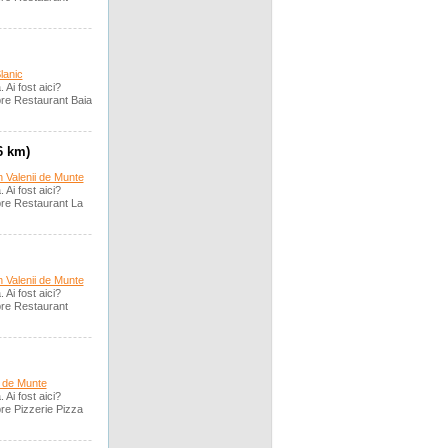
lanic
 Ai fost aici?
re Restaurant Baia
6 km)
n Valenii de Munte
 Ai fost aici?
re Restaurant La
n Valenii de Munte
 Ai fost aici?
pre Restaurant
ii de Munte
 Ai fost aici?
re Pizzerie Pizza