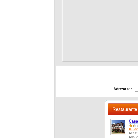
Adresa ta:
Restaurante 
Casa
# 6 de
Acest 
Adaug