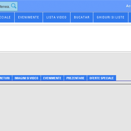
Ac
ECIALE
EVENIMENTE
LISTA VIDEO
BUCATAR
GHIDURI SI LISTE
PRETURI
IMAGINI SI VIDEO
EVENIMENTE
PREZENTARE
OFERTE SPECIALE