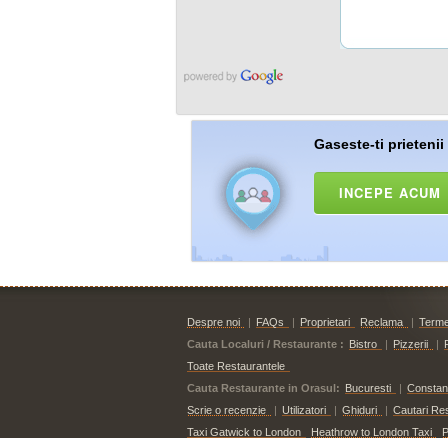
Gaseste-ti prietenii
INCEPE ACUM
Despre noi
|
FAQs
|
Proprietari
Reclama
|
Termen
Cauta Localuri / Restaurante :
Bistro
|
Pizzerii
|
Toate Restaurantele
Cauta Restaurante in Orasul:
Bucuresti
|
Constan
Scrie o recenzie
|
Utilizatori
|
Ghiduri
|
Cautari Re
Taxi Gatwick to London
Heathrow to London Taxi
P