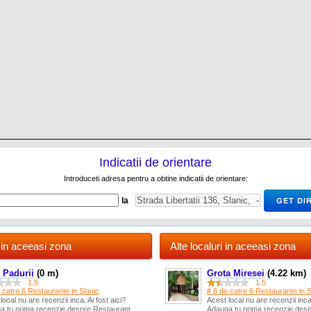
Indicatii de orientare
Introduceti adresa pentru a obtine indicatii de orientare:
la
in aceeasi zona
Alte localuri in aceeasi zona
 Padurii
(0 m)
Grota Miresei
(4.22 km)
1.5
1.5
 catre 6 Restaurante in Slanic
# 6 de catre 6 Restaurante in S
local nu are recenzii inca. Ai fost aici?
Acest local nu are recenzii inca.
a tu prima recenzie despre Restaurant
Adauga tu prima recenzie des