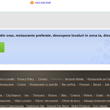
vezi mai mult
 din oras, restaurante preferate, descopera localuri in zona ta, dis
i si conditii
|
Privacy Policy
|
Contact
|
Referinte |
Versiune Mobila
|
Restaurante pe F
Restaurante
|
Crame
|
Restaurante cu specific
|
Bar-uri/Pub
|
Pensiuni
|
Berarii
|
Sali
ta
|
Cluj Napoca
|
Iasi
|
Timisoara
|
Brasov
|
Sibiu
|
Craiova
|
Ploiesti
|
Galati
|
Ar
staurante
|
Video Localuri
|
Oferte / discounturi
|
Oferte de lucru
|
Adauga restaurant no
returi Criptomonede
Optimizare Site
Depozit Fier Beton
Mulch Producer
Curs Valutar