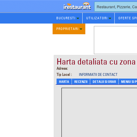
Rezervare
BUCURESTI
UTILIZATORI
OFERTE SP
Restaurant
PROPRIETARI
Harta detaliata cu zona
Adresa:
Tip Local :
INFORMATII DE CONTACT
HARTA
RECENZII
DETALII SI ORAR
MENIU SI 