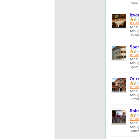
Casa 
Izvo
# 1 de
Acest 
Adaug
Izvo
Spor
# 6 de
Acest 
Adaug
Spor
Oriz
# 6 de
Acest 
Adaug
Orizo
Robe
# 6 de
Acest 
Adaug
Robe