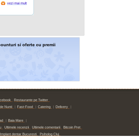
vezi mai mult
counturi si oferte cu premii
acebook
Restaurante pe Twitter
 de Nunti
|
Fast-Food
|
Catering
|
Delivery
|
ad
|
Baia Mare
|
u
Ultimele recenzii
Ultimele comentarii
Bitcoin Pret
Implant dentar Bucuresti
Psiholog Cluj