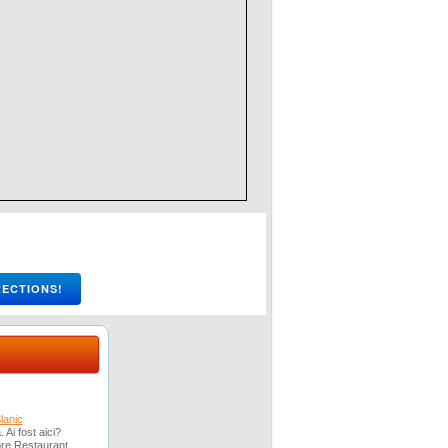
lanic
 Ai fost aici?
pre Restaurant