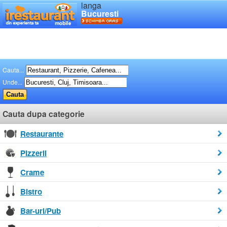
langa
Bucuresti
Cauta...
Unde...
Cauta dupa categorie
Restaurante
Pizzerii
Crame
Bistro
Bar-uri/Pub