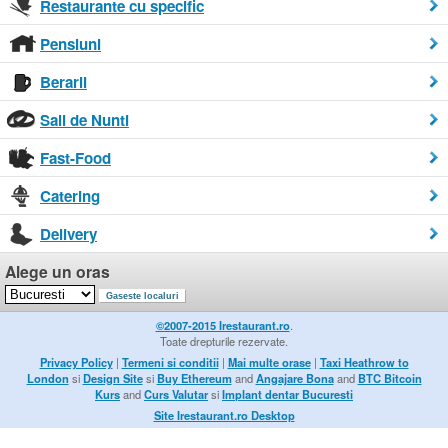
Restaurante cu specific
Pensiuni
Berarii
Sali de Nunti
Fast-Food
Catering
Delivery
Alege un oras
©2007-2015 Irestaurant.ro
.
Toate drepturile rezervate.
Privacy Policy
|
Termeni si conditii
|
Mai multe orase
|
Taxi Heathrow to
London
si
Design Site
si
Buy Ethereum
and
Angajare Bona
and
BTC Bitcoin
Kurs
and
Curs Valutar
si
Implant dentar Bucuresti
Site Irestaurant.ro Desktop