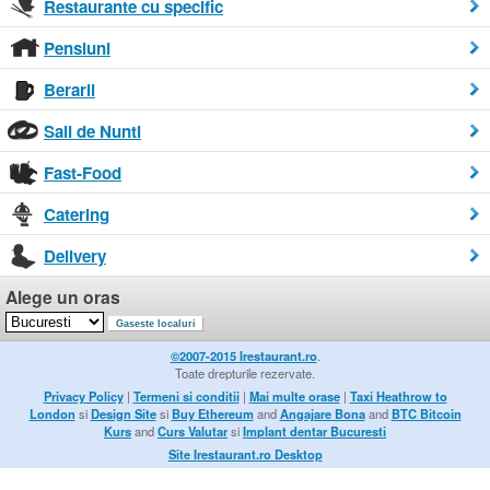
Restaurante cu specific
Pensiuni
Berarii
Sali de Nunti
Fast-Food
Catering
Delivery
Alege un oras
©2007-2015 Irestaurant.ro
.
Toate drepturile rezervate.
Privacy Policy
|
Termeni si conditii
|
Mai multe orase
|
Taxi Heathrow to
London
si
Design Site
si
Buy Ethereum
and
Angajare Bona
and
BTC Bitcoin
Kurs
and
Curs Valutar
si
Implant dentar Bucuresti
Site Irestaurant.ro Desktop