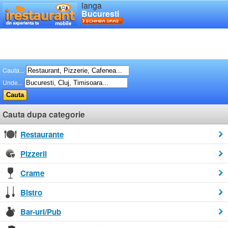
langa
Bucuresti
Cauta...
Unde...
Cauta dupa categorie
Restaurante
Pizzerii
Crame
Bistro
Bar-uri/Pub