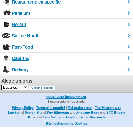
Restaurante cu specific
Pensiuni
Berarii
Sali de Nunti
Fast-Food
Catering
Delivery
Alege un oras
©2007-2015 Irestaurant.ro
.
Toate drepturile rezervate.
Privacy Policy
|
Termeni si conditii
|
Mai multe orase
|
Taxi Heathrow to
London
si
Design Site
si
Buy Ethereum
and
Angajare Bona
and
BTC Bitcoin
Kurs
and
Curs Valutar
si
Implant dentar Bucuresti
Site Irestaurant.ro Desktop