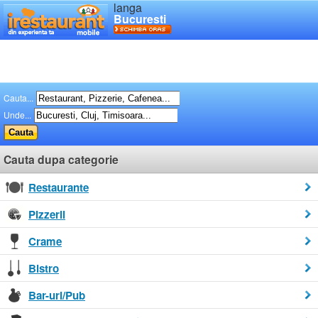
langa
Bucuresti
Cauta...
Unde...
Cauta dupa categorie
Restaurante
Pizzerii
Crame
Bistro
Bar-uri/Pub