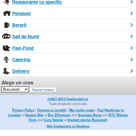
Restaurante cu specific
Pensiuni
Berarii
Sali de Nunti
Fast-Food
Catering
Delivery
Alege un oras
©2007-2015 Irestaurant.ro
.
Toate drepturile rezervate.
Privacy Policy
|
Termeni si conditii
|
Mai multe orase
|
Taxi Heathrow to
London
si
Design Site
si
Buy Ethereum
and
Angajare Bona
and
BTC Bitcoin
Kurs
and
Curs Valutar
si
Implant dentar Bucuresti
Site Irestaurant.ro Desktop