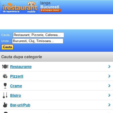
langa
Bucuresti
Cauta...
Unde...
Cauta dupa categorie
Restaurante
Pizzerii
Crame
Bistro
Bar-uri/Pub